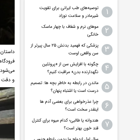
توصیه‌های طب ایرانی برای تقویت
۱
شیرمادر و سلامت نوزاد
موهای نرم و شفاف با چهار ماسک
۲
خانگی
پزشکی که فهمید بدنش ۲۵ سال پیرتر از
۳
داستان 
سن واقعی اوست
فرودگاه
چگونه با افزایش سن از «پروتئین
۴
می‌شود 
نگهدارنده بدن» مراقبت کنیم؟
و دقت ع
ماندن در رابطه به خاطر بچه ها: تصمیم
۵
درست است یا اشتباه پنهان؟
چرا عذرخواهی برای بعضی آدم ها
۶
اینقدر سخت است؟
هندوانه یا طالبی؛ کدام‌ میوه برای کنترل
۷
قند خون بهتر است؟
سال اول ازدواج ما بدون رابطه جنسی