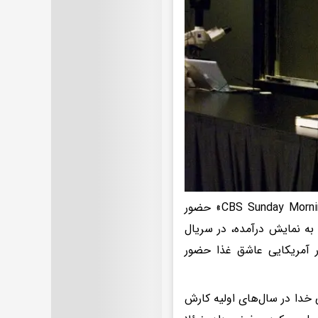
به نقل از پاس دو مر، نوئلا به دلیل تخصص و دانش خود، در برنامه «CBS Sunday Morning» حضور
داشته، سفرش در مستند «راهبه پنیر؛ سفر اکتشافی خواهر نوئلا» شبکه PBS به نمایش درآمده، در سریال
مایکل پولان»(Michael Pollan) روزنامه‌نگار آمریکایی عاشق غذا حضور
ی خدا در سال‌های اولیه‌ کارش