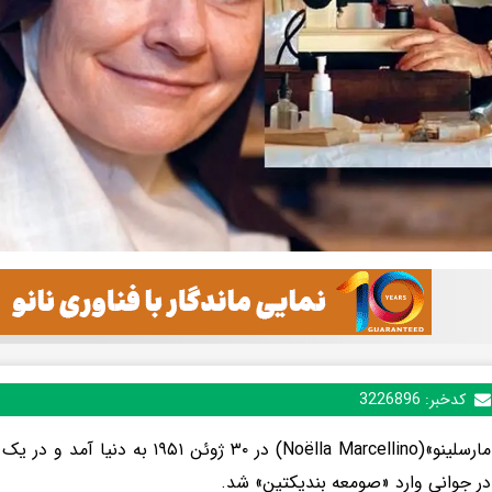
کدخبر:
3226896
«نوئلا مارسلینو»(Noëlla Marcellino) در ۳۰ 
در جوانی وارد «صومعه بندیکتین» شد.