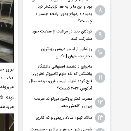
بود و این ما را به هم نزدیک‌تر کرد |
۸
پدیده «ازدواج بدون رابطه جنسی»
چیست؟
کودکان باید در مراقبت از سلامت خود
۹
مشارکت کنند
رونمایی از لباس عروس زیباترین
۱۰
دختربچه جهان | عکس
ماجرای دانشمند اصفهانی دانشگاه
برای خو
واشنگتن که قله علوم کامپیوتر نظری را
۱۱
«خدا در
فتح کرد/ شایان اویس‌ قرن، برنده مدال
می‌روند
آباکوس ۲۰۲۶ کیست؟
نوئلا ا
مصرف کمتر پروتئین می‌تواند سرعت
۱۲
پیری را کاهش دهد
می‌دهد.
۱۳
سالاد کینوا؛ سالاد رژیمی و کم کالری
شوخی های خواهر و برادری؛ صمیمیت