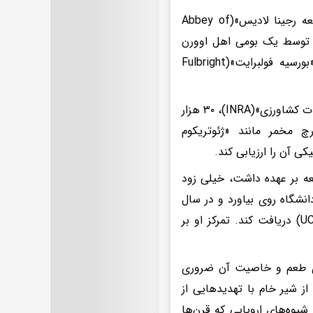
به نقل از وب‌سایت دانشگاه آریزونا، نوئلا مارسلینو در سال ۱۹۷۷ در «صومعه رجینا لادیس»(Abbey of
ی که توسط یک بومی اهل اوورن
فرانسه به او آموزش داده شده بود، شروع به ساخت پنیر کرد. نوئلا با «بورسیه فولبرایت»(Fulbright
نوئلا در سال ۱۹۹۴ با دریافت بورسیه تحصیلی سه‌ساله از «موسسه ملی تحقیقات کشاورزی»(INRA)، ۳۰ هزار
چ مخمر مانند «ژئوتریکوم
عه بر عهده داشت، خیلی زود
نشگاه روی بیاورد و در سال
۲۰۰۳ مدرک دکتری خود را در رشته میکروبیولوژی از «دانشگاه کنتیکت»(UConn) دریافت کند. تمرکز او بر
رای طعم و خاصیت آن ضروری
ز شیر خام با تهدیدهایی از
شیوه‌های اروپایی که قرن‌ها