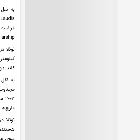
Scholarship) به 
کیلومت
کاندیدوم»(Geotrichum candidum) را جمع‌آوری کرد تا تنوع بیوشیمیا
به نقل 
مجذوب د
قارچ‌ها
نوئلا د
هستند، 
سوی مقر