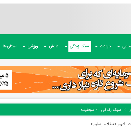
ماعی
حوادث
سبک زندگی
دانش
ورزشی
استان‌ها
ی
سبک زندگی
موفقیت
 زادروز «نوئلا مارسلینو»