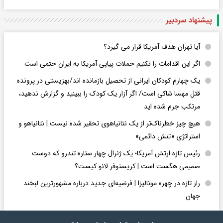
پیشنهاد سردبیر
آیا تهران هدف آمریکا قرار می گیرد؟
اگر این اقدامات را نکنیم حملات پیاپی آمریکا به ایران حتمی است
یک چهارم کودکان ایرانی از تحصیل بازمانده اند/بهزیستی در پرونده
قتل مهسا شاکی است/ اگر آزار یک کودک را ببینید و گزارش ندهید،
مرتکب جرم شده اید
هیچ چیز خطرناک‌تر از یک نتانیاهوی تحقیر شده نیست | نتانیاهو و
استراتژی «تنش دائمی»
رئیس تازه ارتش آمریکا؛ یک ژنرال چهار ستاره تندرو که دوست
صمیمی هگست است | کریستوفر لانو کیست؟
راز تازه در چهره مونالیزا | فرضیه‌ای جدید درباره مشهورترین لبخند
جهان