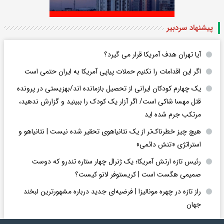
پیشنهاد سردبیر
آیا تهران هدف آمریکا قرار می گیرد؟
اگر این اقدامات را نکنیم حملات پیاپی آمریکا به ایران حتمی است
یک چهارم کودکان ایرانی از تحصیل بازمانده اند/بهزیستی در پرونده
قتل مهسا شاکی است/ اگر آزار یک کودک را ببینید و گزارش ندهید،
مرتکب جرم شده اید
هیچ چیز خطرناک‌تر از یک نتانیاهوی تحقیر شده نیست | نتانیاهو و
استراتژی «تنش دائمی»
رئیس تازه ارتش آمریکا؛ یک ژنرال چهار ستاره تندرو که دوست
صمیمی هگست است | کریستوفر لانو کیست؟
راز تازه در چهره مونالیزا | فرضیه‌ای جدید درباره مشهورترین لبخند
جهان