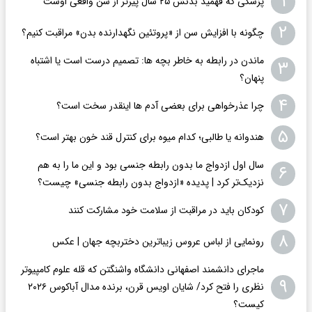
۱
پزشکی که فهمید بدنش ۲۵ سال پیرتر از سن واقعی اوست
۲
چگونه با افزایش سن از «پروتئین نگهدارنده بدن» مراقبت کنیم؟
ماندن در رابطه به خاطر بچه ها: تصمیم درست است یا اشتباه
۳
پنهان؟
۴
چرا عذرخواهی برای بعضی آدم ها اینقدر سخت است؟
۵
هندوانه یا طالبی؛ کدام‌ میوه برای کنترل قند خون بهتر است؟
سال اول ازدواج ما بدون رابطه جنسی بود و این ما را به هم
۶
نزدیک‌تر کرد | پدیده «ازدواج بدون رابطه جنسی» چیست؟
۷
کودکان باید در مراقبت از سلامت خود مشارکت کنند
۸
رونمایی از لباس عروس زیباترین دختربچه جهان | عکس
ماجرای دانشمند اصفهانی دانشگاه واشنگتن که قله علوم کامپیوتر
۹
نظری را فتح کرد/ شایان اویس‌ قرن، برنده مدال آباکوس ۲۰۲۶
کیست؟