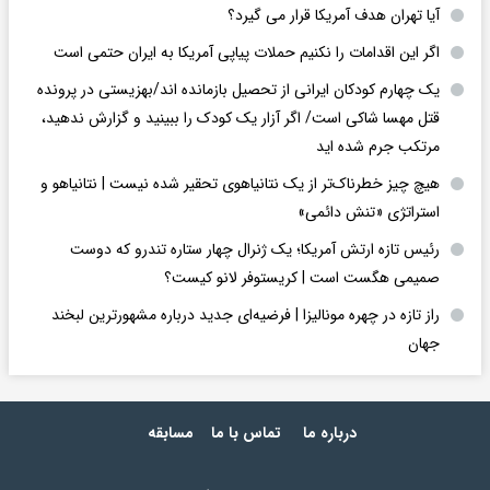
آیا تهران هدف آمریکا قرار می گیرد؟
اگر این اقدامات را نکنیم حملات پیاپی آمریکا به ایران حتمی است
یک چهارم کودکان ایرانی از تحصیل بازمانده اند/بهزیستی در پرونده
قتل مهسا شاکی است/ اگر آزار یک کودک را ببینید و گزارش ندهید،
مرتکب جرم شده اید
هیچ چیز خطرناک‌تر از یک نتانیاهوی تحقیر شده نیست | نتانیاهو و
استراتژی «تنش دائمی»
رئیس تازه ارتش آمریکا؛ یک ژنرال چهار ستاره تندرو که دوست
صمیمی هگست است | کریستوفر لانو کیست؟
راز تازه در چهره مونالیزا | فرضیه‌ای جدید درباره مشهورترین لبخند
جهان
درباره ما
تماس با ما
مسابقه