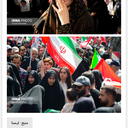
منبع:
ايسنا