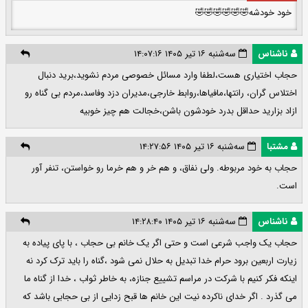
خود خودشه🤣🤣🤣🤣🤣🤣
ناشناس
سه‌شنبه ۱۶ تیر ۱۴۰۵ ۱۴:۰۷:۱۶
حجاب اختیاری هست،لطفا وارد مسائل خصوصی مردم نشوید،برید دنبال
اختلاس گران، رانتها،مافیاها،روابط خارجی،مدیران دزد وفاسد،مردم بی گناه رو
ازاد بزارید حداقل بدرد خودشون باشن،خجالت هم چیز خوبیه
مشتبا
سه‌شنبه ۱۶ تیر ۱۴۰۵ ۱۴:۲۷:۵۶
حجاب به خود مربوطه. ولی نفاق، و هم خر و هم خرما رو خواستن، تنفر آور
است.
ناشناس
سه‌شنبه ۱۶ تیر ۱۴۰۵ ۱۴:۲۸:۴۰
حجاب یک واجب شرعی است و حتی اگر یک خانم بی حجاب ، با پای پیاده به
زیارت اربعین برود حرام خدا تبدیل به حلال نمی شود ،گناه را باید ترک کرد نه
اینکه فکر کنیم با شرکت در مراسم تشییع جنازه، به خاطر ثواب ، خدا از گناه ما
می گذرد . اگر خدای ناکرده نیت این خانم ها قبح زدایی از بی حجابی باشد که