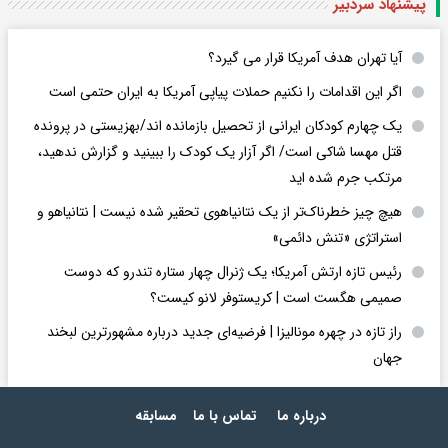
پیشنهاد سردبیر
آیا تهران هدف آمریکا قرار می گیرد؟
اگر این اقدامات را نکنیم حملات پیاپی آمریکا به ایران حتمی است
یک چهارم کودکان ایرانی از تحصیل بازمانده اند/بهزیستی در پرونده
قتل مهسا شاکی است/ اگر آزار یک کودک را ببینید و گزارش ندهید،
مرتکب جرم شده اید
هیچ چیز خطرناک‌تر از یک نتانیاهوی تحقیر شده نیست | نتانیاهو و
استراتژی «تنش دائمی»
رئیس تازه ارتش آمریکا؛ یک ژنرال چهار ستاره تندرو که دوست
صمیمی هگست است | کریستوفر لانو کیست؟
راز تازه در چهره مونالیزا | فرضیه‌ای جدید درباره مشهورترین لبخند
جهان
درباره ما
تماس با ما
مسابقه