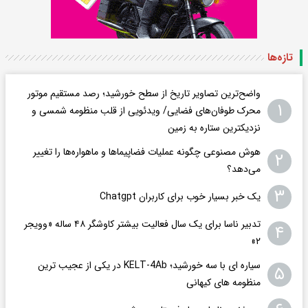
تازه‌ها
واضح‌ترین تصاویر تاریخ از سطح خورشید؛ رصد مستقیم موتور
۱
محرک طوفان‌های فضایی/ ویدئویی از قلب منظومه شمسی و
نزدیکترین ستاره به زمین
هوش مصنوعی چگونه عملیات فضاپیماها و ماهواره‌ها را تغییر
۲
می‌دهد؟
۳
یک خبر بسیار خوب برای کاربران Chatgpt
تدبیر ناسا برای یک سال فعالیت بیشتر کاوشگر ۴۸ ساله «وویجر
۴
۲»
سیاره ای با سه خورشید؛ KELT-4Ab در یکی از عجیب ترین
۵
منظومه های کیهانی