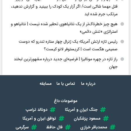
قتل مهسا شاکی است/ اگر آزار یک کودک را ببینید و گزارش ندهید،
مرتکب جرم شده اید
هیچ چیز خطرناک‌تر از یک نتانیاهوی تحقیر شده نیست | نتانیاهو و
استراتژی «تنش دائمی»
رئیس تازه ارتش آمریکا؛ یک ژنرال چهار ستاره تندرو که دوست
صمیمی هگست است | کریستوفر لانو کیست؟
راز تازه در چهره مونالیزا | فرضیه‌ای جدید درباره مشهورترین لبخند
جهان
درباره ما
تماس با ما
مسابقه
موضوعات داغ
جنگ ایران و آمریکا
دونالد ترامپ
مسعود پزشکیان
توافق ایران و آمریکا
محمدباقر خرازی
فال حافظ
سرگرمی