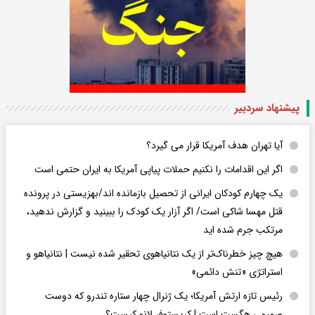
پیشنهاد سردبیر
آیا تهران هدف آمریکا قرار می گیرد؟
اگر این اقدامات را نکنیم حملات پیاپی آمریکا به ایران حتمی است
یک چهارم کودکان ایرانی از تحصیل بازمانده اند/بهزیستی در پرونده
قتل مهسا شاکی است/ اگر آزار یک کودک را ببینید و گزارش ندهید،
مرتکب جرم شده اید
هیچ چیز خطرناک‌تر از یک نتانیاهوی تحقیر شده نیست | نتانیاهو و
استراتژی «تنش دائمی»
رئیس تازه ارتش آمریکا؛ یک ژنرال چهار ستاره تندرو که دوست
صمیمی هگست است | کریستوفر لانو کیست؟