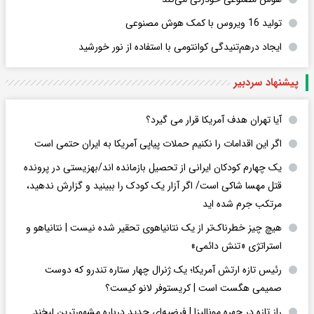
تولید 16 ویروس با کمک هوش مصنوعی
ایجاد درهم‌تنیدگی کوانتومی با استفاده از نور خورشید
پیشنهاد سردبیر
آیا تهران هدف آمریکا قرار می گیرد؟
اگر این اقدامات را نکنیم حملات پیاپی آمریکا به ایران حتمی است
یک چهارم کودکان ایرانی از تحصیل بازمانده اند/بهزیستی در پرونده
قتل مهسا شاکی است/ اگر آزار یک کودک را ببینید و گزارش ندهید،
مرتکب جرم شده اید
هیچ چیز خطرناک‌تر از یک نتانیاهوی تحقیر شده نیست | نتانیاهو و
استراتژی «تنش دائمی»
رئیس تازه ارتش آمریکا؛ یک ژنرال چهار ستاره تندرو که دوست
صمیمی هگست است | کریستوفر لانو کیست؟
راز تازه در چهره مونالیزا | فرضیه‌ای جدید درباره مشهورترین لبخند