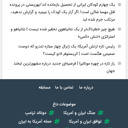
یک چهارم کودکان ایرانی از تحصیل بازمانده اند/بهزیستی در پرونده
قتل مهسا شاکی است/ اگر آزار یک کودک را ببینید و گزارش ندهید،
مرتکب جرم شده اید
هیچ چیز خطرناک‌تر از یک نتانیاهوی تحقیر شده نیست | نتانیاهو و
استراتژی «تنش دائمی»
رئیس تازه ارتش آمریکا؛ یک ژنرال چهار ستاره تندرو که دوست
صمیمی هگست است | کریستوفر لانو کیست؟
راز تازه در چهره مونالیزا | فرضیه‌ای جدید درباره مشهورترین لبخند
جهان
درباره ما
تماس با ما
مسابقه
موضوعات داغ
جنگ ایران و آمریکا
دونالد ترامپ
توافق ایران و آمریکا
حمله آمریکا به ایران