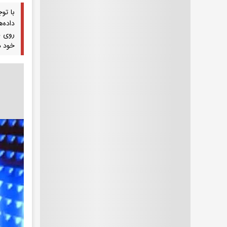
با تو
داده‌
روی د
خود د