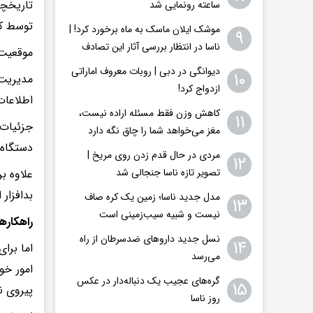
تاریخچه
ساعته رونمایی شد
توسط کا
موشک ایلان ماسک به ماه برخورد کرد! |
۹
ناسا در انتظار بررسی آثار این تصادف
موقعیت‌
دیوانگی در دبی | روبات معروف اماراتی
۱۰
مدیریت 
ازدواج کرد!
اطلاعات
کاهش وزن فقط مسئله اراده نیست،
۱۱
مغز می‌خواهد شما را چاق نگه دارد
دستگاه
مردی در حال قدم زدن روی مریخ |
۱۲
تصویر تازه ناسا جنجالی شد
علاوه ب
بدافزار 
مدل جدید ناسا؛ زمین یک کره‌ صاف
۱۳
نیست و شبیه سیب‌زمینی است
راهکاره
نسل جدید داروهای ضدسرطان از راه
۱۴
اما برا
می‌رسد
گره‌های عجیب یک دنباله‌دار در عکس
۱۵
پیروی نکنی
روز ناسا