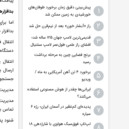
پیامک‌ه
پیش‌بینی دقیق زمان برخورد طوفان‌های
۱
بدافزار
خورشیدی به زمین ممکن شد
اما برا
۲
راز «آبشار خون» بعد از نیم‌قرن حل شد
بدافزار 
قدیمی‌ترین لامپ جهان ۱۲۵ ساله شد؛
۳
انتقال 
افشای راز علمی طول‌عمر لامپ سنتنیال
دستگاه
برنج فضایی چین به مرحله برداشت
۴
انتقال 
رسید
ارسال ب
برخورد ۴ تن آهن آمریکایی به ماه /
۵
جستجو د
ویدیو
مدیریت 
ایرانی‌ها چقدر از هوش مصنوعی استفاده
۶
می‌کنند؟
مدیریت 
پدیده‌ای کم‌نظیر در آسمان ایران؛ رژه ۶
۷
تماس با
سیاره
شنود پن
لپ‌تاپ فوق‌سبک هواوی با شارژدهی ۱۸
۸