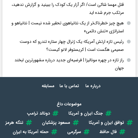
قتل مهسا شاکی است/ اگر آزار یک کودک را ببینید و گزارش ندهید،
مرتکب جرم شده اید
هیچ چیز خطرناک‌تر از یک نتانیاهوی تحقیر شده نیست | نتانیاهو و
استراتژی «تنش دائمی»
رئیس تازه ارتش آمریکا؛ یک ژنرال چهار ستاره تندرو که دوست
صمیمی هگست است | کریستوفر لانو کیست؟
راز تازه در چهره مونالیزا | فرضیه‌ای جدید درباره مشهورترین لبخند
جهان
درباره ما
تماس با ما
مسابقه
موضوعات داغ
جنگ ایران و آمریکا
دونالد ترامپ
توافق ایران و آمریکا
مسعود پزشکیان
تنگه هرمز
فال حافظ
سرگرمی
حمله آمریکا به ایران