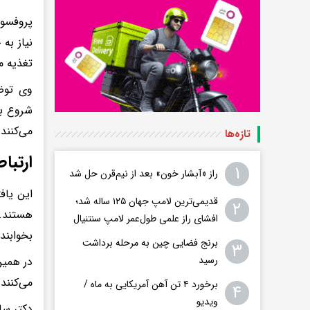
پروفسو
نیاز به
تغذیه م
وی توضی
شروع به
می‌کنند
تازه‌ها
ارتبا
۱
راز «آبشار خون» بعد از نیم‌قرن حل شد
این یاف
قدیمی‌ترین لامپ جهان ۱۲۵ ساله شد؛
۲
هستند. 
افشای راز علمی طول‌عمر لامپ سنتنیال
بخوابند 
برنج فضایی چین به مرحله برداشت
۳
رسید
در همین
می‌کنند
برخورد ۴ تن آهن آمریکایی به ماه /
۴
ویدیو
دکتر سا