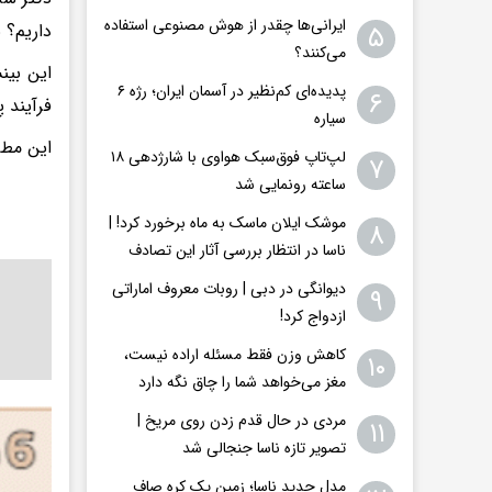
ایرانی‌ها چقدر از هوش مصنوعی استفاده
داریم؟ 
۵
می‌کنند؟
این بین
پدیده‌ای کم‌نظیر در آسمان ایران؛ رژه ۶
۶
فرآیند پ
سیاره
این مطالعه در م
لپ‌تاپ فوق‌سبک هواوی با شارژدهی ۱۸
۷
ساعته رونمایی شد
موشک ایلان ماسک به ماه برخورد کرد! |
۸
ناسا در انتظار بررسی آثار این تصادف
دیوانگی در دبی | روبات معروف اماراتی
۹
ازدواج کرد!
کاهش وزن فقط مسئله اراده نیست،
۱۰
مغز می‌خواهد شما را چاق نگه دارد
مردی در حال قدم زدن روی مریخ |
۱۱
تصویر تازه ناسا جنجالی شد
مدل جدید ناسا؛ زمین یک کره‌ صاف