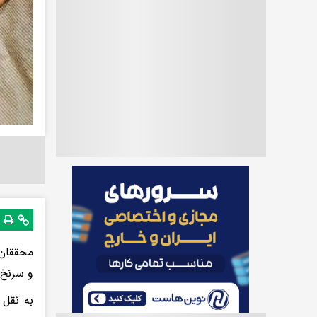
محققان 
و سرنخ‌
به نقل 