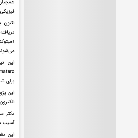
همچنان
فیزیکی 
اکنون 
دریافته
«میتوکن
می‌شوند
برای شر
این پژو
الکترون
دکتر سا
آسیب می
این نشت