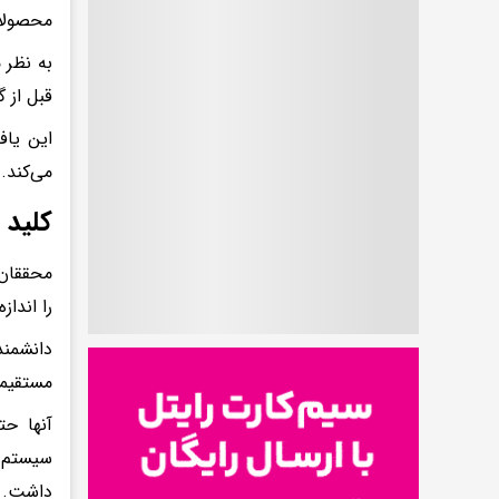
محصولات
به نظر 
قبل از 
این یاف
می‌کند.
کلید 
محققان 
را انداز
دانشمند
مستقیما
آنها حت
سیستم ر
داشت.