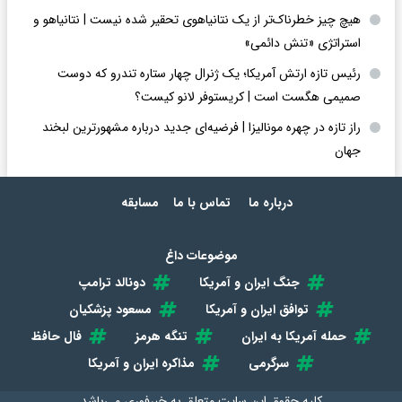
هیچ چیز خطرناک‌تر از یک نتانیاهوی تحقیر شده نیست | نتانیاهو و
استراتژی «تنش دائمی»
رئیس تازه ارتش آمریکا؛ یک ژنرال چهار ستاره تندرو که دوست
صمیمی هگست است | کریستوفر لانو کیست؟
راز تازه در چهره مونالیزا | فرضیه‌ای جدید درباره مشهورترین لبخند
جهان
درباره ما
تماس با ما
مسابقه
موضوعات داغ
جنگ ایران و آمریکا
دونالد ترامپ
توافق ایران و آمریکا
مسعود پزشکیان
حمله آمریکا به ایران
تنگه هرمز
فال حافظ
سرگرمی
مذاکره ایران و آمریکا
کلیه حقوق این سایت متعلق به
خبرفوری
می‌باشد