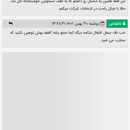
من فقط همین یه مشکل رو داشتم که به لطف مسئولین خوشبختانه حل شد .
حالا با خیال راحت در انتخابات شرکت میکنم
ناشناس
دوشنبه ۳۰ بهمن ۱۴۰۲ ۱۳:۲۸:۳۱
خب ناف سطل اشغال شکمه دیگه کجا جمع بشه ؟فقط بهش توهین نکنید که
محارب می شید .