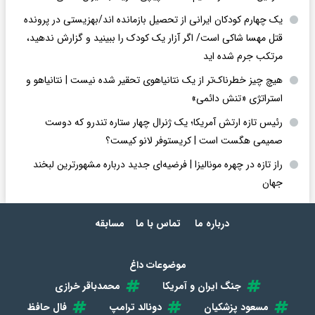
یک چهارم کودکان ایرانی از تحصیل بازمانده اند/بهزیستی در پرونده
قتل مهسا شاکی است/ اگر آزار یک کودک را ببینید و گزارش ندهید،
مرتکب جرم شده اید
هیچ چیز خطرناک‌تر از یک نتانیاهوی تحقیر شده نیست | نتانیاهو و
استراتژی «تنش دائمی»
رئیس تازه ارتش آمریکا؛ یک ژنرال چهار ستاره تندرو که دوست
صمیمی هگست است | کریستوفر لانو کیست؟
راز تازه در چهره مونالیزا | فرضیه‌ای جدید درباره مشهورترین لبخند
جهان
درباره ما
تماس با ما
مسابقه
موضوعات داغ
جنگ ایران و آمریکا
محمدباقر خرازی
مسعود پزشکیان
دونالد ترامپ
فال حافظ