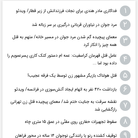
۱
فداکاری مادر هندی برای نجات فرزندانش از زیر قطار/ ویدئو
۲
مرد جوان در نیاوران قربانی درگیری بر سر زباله شد
معمای پیچیده گم شدن مرد جوان در مسیر خانه/ متهم به قتل
۳
همه چیز را انکار کرد
عامل قتل قهرمان کراسفیت: عمه ام دستور کتک کاری پسرعمویم را
۴
داده بود اما ...
۵
قتل هولناک بازیگر مشهور زن توسط یک فرقه عجیب!
۶
بازداشت ۴۲۰ نفر به اتهام ایجاد آتش‌سوزی‌ در فرانسه/ ویدئو
نقشه سرقت به جنایت ختم شد/ معمای پیچیده قتل زن تهرانی
۷
رازگشایی شد
۸
سقوط تجهیزات حفاری روی مقنّی در عمق ۱۵ متری چاه
۹
توقیف کشنده رنو با رانندگی نوجوان ۱۴ ساله در محور فراهان