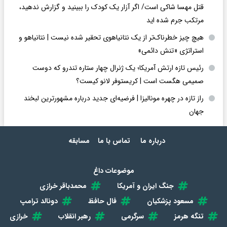
قتل مهسا شاکی است/ اگر آزار یک کودک را ببینید و گزارش ندهید،
مرتکب جرم شده اید
هیچ چیز خطرناک‌تر از یک نتانیاهوی تحقیر شده نیست | نتانیاهو و
استراتژی «تنش دائمی»
رئیس تازه ارتش آمریکا؛ یک ژنرال چهار ستاره تندرو که دوست
صمیمی هگست است | کریستوفر لانو کیست؟
راز تازه در چهره مونالیزا | فرضیه‌ای جدید درباره مشهورترین لبخند
جهان
درباره ما
تماس با ما
مسابقه
موضوعات داغ
جنگ ایران و آمریکا
محمدباقر خرازی
مسعود پزشکیان
فال حافظ
دونالد ترامپ
تنگه هرمز
سرگرمی
رهبر انقلاب
خرازی