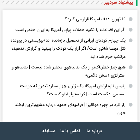
پیشنهاد سردبیر
آیا تهران هدف آمریکا قرار می گیرد؟
اگر این اقدامات را نکنیم حملات پیاپی آمریکا به ایران حتمی است
یک چهارم کودکان ایرانی از تحصیل بازمانده اند/بهزیستی در پرونده
قتل مهسا شاکی است/ اگر آزار یک کودک را ببینید و گزارش ندهید،
مرتکب جرم شده اید
هیچ چیز خطرناک‌تر از یک نتانیاهوی تحقیر شده نیست | نتانیاهو و
استراتژی «تنش دائمی»
رئیس تازه ارتش آمریکا؛ یک ژنرال چهار ستاره تندرو که دوست
صمیمی هگست است | کریستوفر لانو کیست؟
راز تازه در چهره مونالیزا | فرضیه‌ای جدید درباره مشهورترین لبخند
جهان
درباره ما
تماس با ما
مسابقه