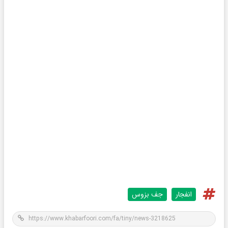
انفجار
جف بزوس