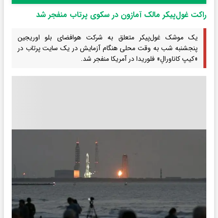
راکت غول‌پیکر مالک آمازون در سکوی پرتاب منفجر شد
یک موشک غول‌پیکر متعلق به شرکت هوافضای بلو اوریجین
پنجشنبه شب به وقت محلی هنگام آزمایش در یک سایت پرتاب در
«کیپ کاناورالِ» فلوریدا در آمریکا منفجر شد.