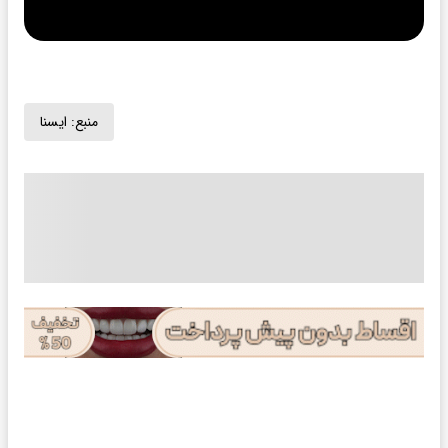
منبع:
ايسنا