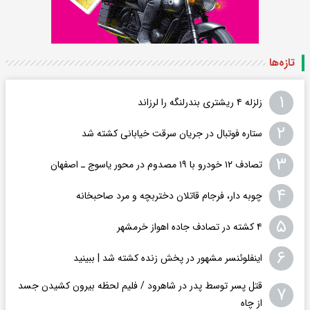
تازه‌ها
۱
زلزله ۴ ریشتری بندرلنگه را لرزاند
۲
ستاره فوتبال در جریان سرقت خیابانی کشته شد
۳
تصادف ۱۲ خودرو با ۱۹ مصدوم در محور یاسوج ـ اصفهان
۴
چوبه دار، فرجام قاتلان دختربچه و مرد صاحبخانه
۵
۴ کشته در تصادف جاده اهواز خرمشهر
۶
اینفلوئنسر مشهور در پخش زنده کشته شد | ببینید
قتل پسر توسط پدر در شاهرود / فلیم لحظه بیرون کشیدن جسد
۷
از چاه