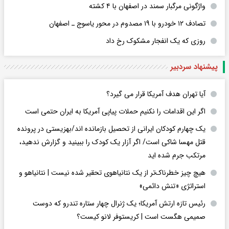
واژگونی مرگبار سمند در اصفهان با ۴ کشته
تصادف ۱۲ خودرو با ۱۹ مصدوم در محور یاسوج ـ اصفهان
روزی که یک انفجار مشکوک رخ داد
پیشنهاد سردبیر
آیا تهران هدف آمریکا قرار می گیرد؟
اگر این اقدامات را نکنیم حملات پیاپی آمریکا به ایران حتمی است
یک چهارم کودکان ایرانی از تحصیل بازمانده اند/بهزیستی در پرونده
قتل مهسا شاکی است/ اگر آزار یک کودک را ببینید و گزارش ندهید،
مرتکب جرم شده اید
هیچ چیز خطرناک‌تر از یک نتانیاهوی تحقیر شده نیست | نتانیاهو و
استراتژی «تنش دائمی»
رئیس تازه ارتش آمریکا؛ یک ژنرال چهار ستاره تندرو که دوست
صمیمی هگست است | کریستوفر لانو کیست؟