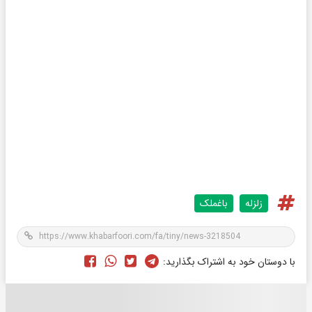
زلزله
باغملک
با دوستان خود به اشتراک بگذارید: