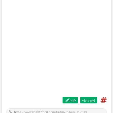
زمین لرزه
هرمزگان