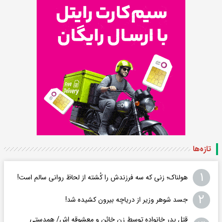
تازه‌ها
۱
هولناک؛ زنی که سه فرزندش را کُشته از لحاظ روانی سالم است!
۲
جسد شوهر وزیر از دریاچه بیرون کشیده شد!
قتل پدر خانواده توسط زن خائن و معشوقه اش/ همدستی