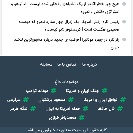
هیچ چیز خطرناک‌تر از یک نتانیاهوی تحقیر شده نیست | نتانیاهو و
استراتژی «تنش دائمی»
رئیس تازه ارتش آمریکا؛ یک ژنرال چهار ستاره تندرو که دوست
صمیمی هگست است | کریستوفر لانو کیست؟
راز تازه در چهره مونالیزا | فرضیه‌ای جدید درباره مشهورترین لبخند
جهان
درباره ما
تماس با ما
مسابقه
موضوعات داغ
جنگ ایران و آمریکا
دونالد ترامپ
توافق ایران و آمریکا
مسعود پزشکیان
سرگرمی
فال حافظ
حمله آمریکا به ایران
تنگه هرمز
محمدباقر خرازی
کلیه حقوق این سایت متعلق به
خبرفوری
می‌باشد