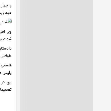
و چهار 
خود زیر
وی افزو
شدت جرا
دادستان
طولانی 
پلیس مع
وی در پ
تصمیمات