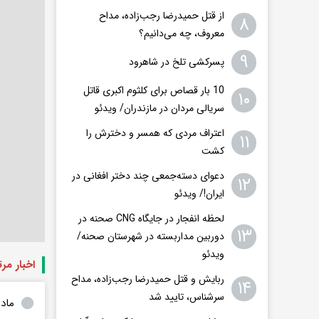
از قتل حمیدرضا رجب‌زاده، مداح
۸
معروف، چه می‌دانیم؟
۹
پسرکشی تلخ در شاهرود
10 بار قصاص برای کلثوم اکبری قاتل
۱۰
سریالی مردان در مازندران/ ویدئو
اعتراف مردی که همسر و دخترش را
۱۱
کشت
دعوای دسته‌جمعی چند دختر افغانی در
۱۲
ایران!/ ویدئو
لحظه انفجار در جایگاه CNG صحنه در
۱۳
دوربین مداربسته در شهرستان صحنه/
ویدئو
اخبار مر
ربایش و قتل حمیدرضا رجب‌زاده، مداح
۱۴
سرشناس، تایید شد
ماد