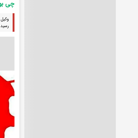
چی بو
وکیل 
رسید.