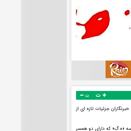
ت
ت
برنگاران جزئیات تازه ای از
اسه «ه.گ» که دارای دو همسر