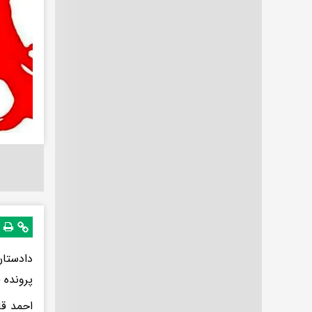
دادستان
پرونده 
احمد قا