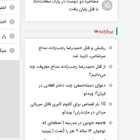
مشاجره دو دوست در پارک سعادت‌آباد
۱۵
اعت
با قتل پایان یافت
اخت
پربازدید‌ها
راز ق
ربایش و قتل حمیدرضا رجب‌زاده، مداح
میک
سرشناس، تایید شد
از قتل حمیدرضا رجب‌زاده، مداح معروف، چه
می‌دانیم؟
دعوای دسته‌جمعی چند دختر افغانی در
ایران!/ ویدئو
10 بار قصاص برای کلثوم اکبری قاتل سریالی
مردان در مازندران/ ویدئو
فاجعه خونین در مدرسه | لحظه‌ای که
نوجوان ۱۴ ساله ۹ نفر را کُشت | ببینید