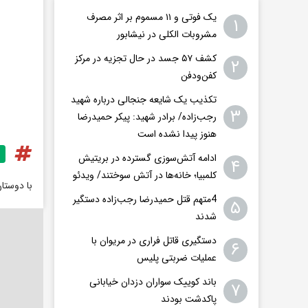
یک فوتی و ۱۱ مسموم بر اثر مصرف
۱
مشروبات الکلی در نیشابور
کشف ۵۷ جسد در حال تجزیه در مرکز
۲
کفن‌ودفن
تکذیب یک شایعه جنجالی درباره شهید
۳
رجب‌زاده/ برادر شهید: پیکر حمیدرضا
هنوز پیدا نشده است
ادامه آتش‌سوزی گسترده در بریتیش
۴
کلمبیا؛ خانه‌ها در آتش سوختند/ ویدئو
با دوستا
4متهم قتل حمیدرضا رجب‌زاده دستگیر
۵
شدند
دستگیری قاتل فراری در مریوان با
۶
عملیات ضربتی پلیس
باند کوییک سواران دزدان خیابانی
۷
پاکدشت بودند