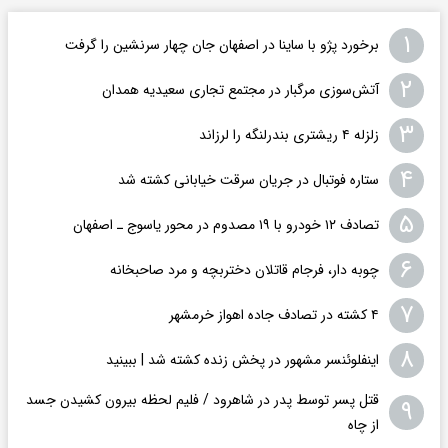
۱
برخورد پژو با ساینا در اصفهان جان چهار سرنشین را گرفت
۲
آتش‌سوزی مرگبار در مجتمع تجاری سعیدیه همدان
۳
زلزله ۴ ریشتری بندرلنگه را لرزاند
۴
ستاره فوتبال در جریان سرقت خیابانی کشته شد
۵
تصادف ۱۲ خودرو با ۱۹ مصدوم در محور یاسوج ـ اصفهان
۶
چوبه دار، فرجام قاتلان دختربچه و مرد صاحبخانه
۷
۴ کشته در تصادف جاده اهواز خرمشهر
۸
اینفلوئنسر مشهور در پخش زنده کشته شد | ببینید
قتل پسر توسط پدر در شاهرود / فلیم لحظه بیرون کشیدن جسد
۹
از چاه