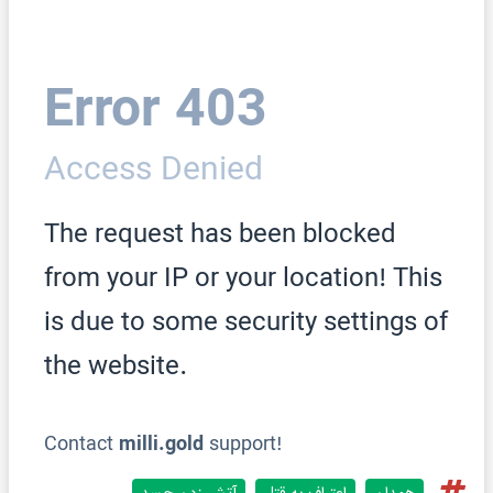
همدان
اعتراف به قتل
آتش زدن جسد