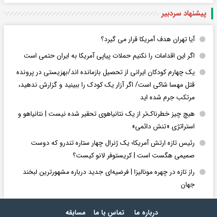
پیشنهاد سردبیر
آیا تهران هدف آمریکا قرار می گیرد؟
اگر این اقدامات را نکنیم حملات پیاپی آمریکا به ایران حتمی است
یک چهارم کودکان ایرانی از تحصیل بازمانده اند/بهزیستی در پرونده
قتل مهسا شاکی است/ اگر آزار یک کودک را ببینید و گزارش ندهید،
مرتکب جرم شده اید
هیچ چیز خطرناک‌تر از یک نتانیاهوی تحقیر شده نیست | نتانیاهو و
استراتژی «تنش دائمی»
رئیس تازه ارتش آمریکا؛ یک ژنرال چهار ستاره تندرو که دوست
صمیمی هگست است | کریستوفر لانو کیست؟
راز تازه در چهره مونالیزا | فرضیه‌ای جدید درباره مشهورترین لبخند
جهان
درباره ما
تماس با ما
مسابقه