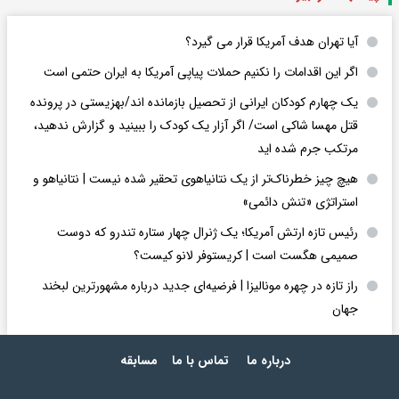
آیا تهران هدف آمریکا قرار می گیرد؟
اگر این اقدامات را نکنیم حملات پیاپی آمریکا به ایران حتمی است
یک چهارم کودکان ایرانی از تحصیل بازمانده اند/بهزیستی در پرونده
قتل مهسا شاکی است/ اگر آزار یک کودک را ببینید و گزارش ندهید،
مرتکب جرم شده اید
هیچ چیز خطرناک‌تر از یک نتانیاهوی تحقیر شده نیست | نتانیاهو و
استراتژی «تنش دائمی»
رئیس تازه ارتش آمریکا؛ یک ژنرال چهار ستاره تندرو که دوست
صمیمی هگست است | کریستوفر لانو کیست؟
راز تازه در چهره مونالیزا | فرضیه‌ای جدید درباره مشهورترین لبخند
جهان
درباره ما
تماس با ما
مسابقه