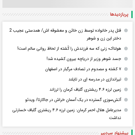
پربازدید‌ها
قتل پدر خانواده توسط زن خائن و معشوقه اش/ همدستی عجیب 2
دختر این زن و شوهر
هولناک؛ زنی که سه فرزندش را کُشته از لحاظ روانی سالم است!
جسد شوهر وزیر از دریاچه بیرون کشیده شد!
۷ کشته و مصدوم در تصادف مرگبار در اصفهان
تیراندازی در مدرسه ای در تایلند
زمین لرزه ۴.۶ ریشتری گلباف کرمان را لرزاند
​​​​​​​آتش‌سوزی گسترده در یک آسمان خراش در جاکارتا/ ویدئو
مدیرعامل هلال احمر کرمان: زمین لرزه ۴.۶ ریشتری گلباف خسارتی
نداشت
پیشنهاد سردبیر