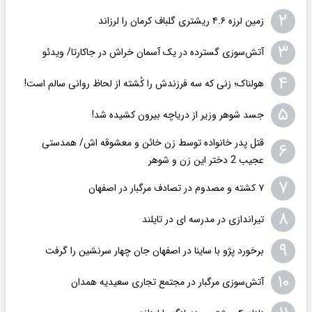
۲
زمین لرزه ۴.۶ ریشتری گلباف کرمان را لرزاند
۳
​​​​​​​آتش‌سوزی گسترده در یک آسمان خراش در جاکارتا/ ویدئو
۴
هولناک؛ زنی که سه فرزندش را کُشته از لحاظ روانی سالم است!
۵
جسد شوهر وزیر از دریاچه بیرون کشیده شد!
قتل پدر خانواده توسط زن خائن و معشوقه اش/ همدستی
۶
عجیب 2 دختر این زن و شوهر
۷
۷ کشته و مصدوم در تصادف مرگبار در اصفهان
۸
تیراندازی در مدرسه ای در تایلند
۹
برخورد پژو با ساینا در اصفهان جان چهار سرنشین را گرفت
۱۰
آتش‌سوزی مرگبار در مجتمع تجاری سعیدیه همدان