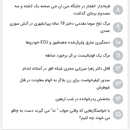
فرماندار: انفجار در جایگاه سی ان جی صحنه یک کشته و سه
۸
مصدوم برجای گذاشت
مرگ تلخ سوما مقدمی دختر 18 ساله پیرانشهری در آتش سوزی
۹
عمدی
۱۰
دستگیری سارق وایرال‌شده جعبه‌فیوز و ECU خودروها
۱۱
مرگ یک فوتبالیست بر اثر برخورد صاعقه
۱۲
قاتل دکتر زهرا میرزایی مجری شبکه افق در آستانه اعدام
صدور کیفرخواست برای زن بلاگر به اتهام معاونت در قتل
۱۳
شوهرش
۱۴
بخشش پدرخوانده در شب اربعین
با خواستگارهایی که وقتی جواب " نه" می گیرند دست به چاقو
۱۵
می شوند چه کنیم؟