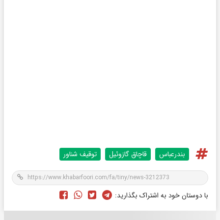
بندرعباس
قاچاق گازوئیل
توقیف شناور
با دوستان خود به اشتراک بگذارید: