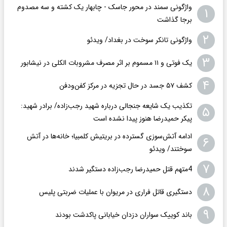
واژگونی سمند در محور جاسک - چابهار یک کشته و سه مصدوم
۱
برجا گذاشت
۲
واژگونی تانکر سوخت در بغداد/ ویدئو
۳
یک فوتی و ۱۱ مسموم بر اثر مصرف مشروبات الکلی در نیشابور
۴
کشف ۵۷ جسد در حال تجزیه در مرکز کفن‌ودفن
تکذیب یک شایعه جنجالی درباره شهید رجب‌زاده/ برادر شهید:
۵
پیکر حمیدرضا هنوز پیدا نشده است
ادامه آتش‌سوزی گسترده در بریتیش کلمبیا؛ خانه‌ها در آتش
۶
سوختند/ ویدئو
۷
4متهم قتل حمیدرضا رجب‌زاده دستگیر شدند
۸
دستگیری قاتل فراری در مریوان با عملیات ضربتی پلیس
۹
باند کوییک سواران دزدان خیابانی پاکدشت بودند