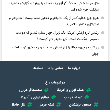
قتل مهسا شاکی است/ اگر آزار یک کودک را ببینید و گزارش ندهید،
مرتکب جرم شده اید
هیچ چیز خطرناک‌تر از یک نتانیاهوی تحقیر شده نیست | نتانیاهو و
استراتژی «تنش دائمی»
رئیس تازه ارتش آمریکا؛ یک ژنرال چهار ستاره تندرو که دوست
صمیمی هگست است | کریستوفر لانو کیست؟
راز تازه در چهره مونالیزا | فرضیه‌ای جدید درباره مشهورترین لبخند
جهان
درباره ما
تماس با ما
مسابقه
موضوعات داغ
جنگ ایران و آمریکا
محمدباقر خرازی
دونالد ترامپ
توافق ایران و آمریکا
مسعود پزشکیان
تنگه هرمز
فال حافظ