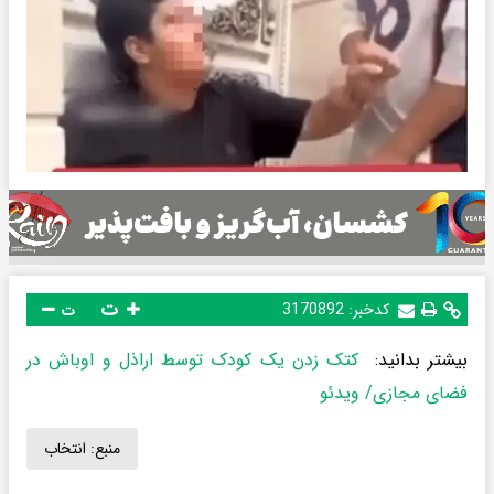
ت
کدخبر:
3170892
ت
بیشتر بدانید:
کتک زدن یک کودک توسط اراذل و اوباش در
فضای مجازی/ ویدئو
منبع:
انتخاب