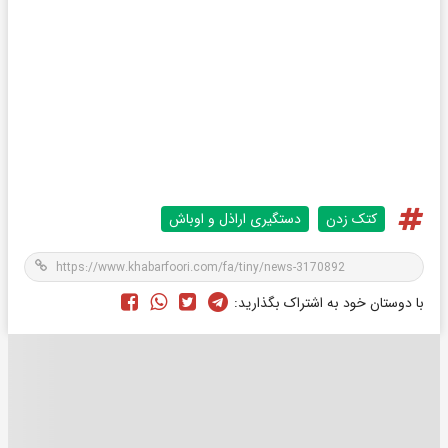
کتک زدن
دستگیری اراذل و اوباش
با دوستان خود به اشتراک بگذارید: