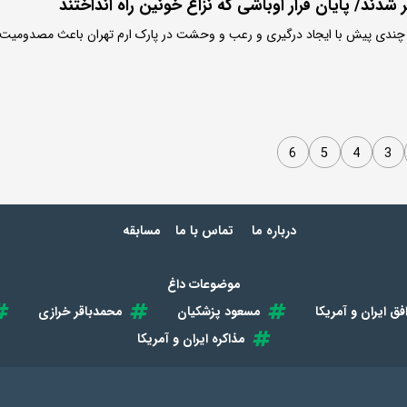
 شدند/ پایان فرار اوباشی که نزاع خونین راه انداختند
که چندی پیش با ایجاد درگیری و رعب و وحشت در پارک ارم تهران باعث مصدومیت
6
5
4
3
درباره ما
تماس با ما
مسابقه
موضوعات داغ
فق ایران و آمریکا
مسعود پزشکیان
محمدباقر خرازی
مذاکره ایران و آمریکا