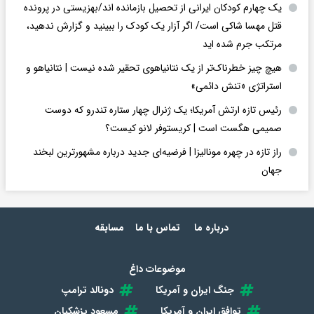
یک چهارم کودکان ایرانی از تحصیل بازمانده اند/بهزیستی در پرونده
قتل مهسا شاکی است/ اگر آزار یک کودک را ببینید و گزارش ندهید،
مرتکب جرم شده اید
هیچ چیز خطرناک‌تر از یک نتانیاهوی تحقیر شده نیست | نتانیاهو و
استراتژی «تنش دائمی»
رئیس تازه ارتش آمریکا؛ یک ژنرال چهار ستاره تندرو که دوست
صمیمی هگست است | کریستوفر لانو کیست؟
راز تازه در چهره مونالیزا | فرضیه‌ای جدید درباره مشهورترین لبخند
جهان
درباره ما
تماس با ما
مسابقه
موضوعات داغ
جنگ ایران و آمریکا
دونالد ترامپ
توافق ایران و آمریکا
مسعود پزشکیان