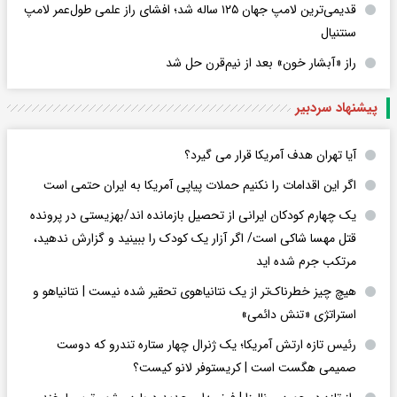
قدیمی‌ترین لامپ جهان ۱۲۵ ساله شد؛ افشای راز علمی طول‌عمر لامپ
سنتنیال
راز «آبشار خون» بعد از نیم‌قرن حل شد
پیشنهاد سردبیر
آیا تهران هدف آمریکا قرار می گیرد؟
اگر این اقدامات را نکنیم حملات پیاپی آمریکا به ایران حتمی است
یک چهارم کودکان ایرانی از تحصیل بازمانده اند/بهزیستی در پرونده
قتل مهسا شاکی است/ اگر آزار یک کودک را ببینید و گزارش ندهید،
مرتکب جرم شده اید
هیچ چیز خطرناک‌تر از یک نتانیاهوی تحقیر شده نیست | نتانیاهو و
استراتژی «تنش دائمی»
رئیس تازه ارتش آمریکا؛ یک ژنرال چهار ستاره تندرو که دوست
صمیمی هگست است | کریستوفر لانو کیست؟