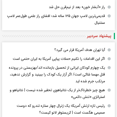
راز «آبشار خون» بعد از نیم‌قرن حل شد
قدیمی‌ترین لامپ جهان ۱۲۵ ساله شد؛ افشای راز علمی طول‌عمر لامپ
سنتنیال
پیشنهاد سردبیر
آیا تهران هدف آمریکا قرار می گیرد؟
اگر این اقدامات را نکنیم حملات پیاپی آمریکا به ایران حتمی است
یک چهارم کودکان ایرانی از تحصیل بازمانده اند/بهزیستی در پرونده
قتل مهسا شاکی است/ اگر آزار یک کودک را ببینید و گزارش ندهید،
مرتکب جرم شده اید
هیچ چیز خطرناک‌تر از یک نتانیاهوی تحقیر شده نیست | نتانیاهو و
استراتژی «تنش دائمی»
رئیس تازه ارتش آمریکا؛ یک ژنرال چهار ستاره تندرو که دوست
صمیمی هگست است | کریستوفر لانو کیست؟