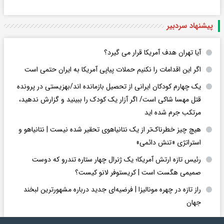
پیشنهاد سردبیر
آیا تهران هدف آمریکا قرار می گیرد؟
اگر این اقدامات را نکنیم حملات پیاپی آمریکا به ایران حتمی است
یک چهارم کودکان ایرانی از تحصیل بازمانده اند/بهزیستی در پرونده
قتل مهسا شاکی است/ اگر آزار یک کودک را ببینید و گزارش ندهید،
مرتکب جرم شده اید
هیچ چیز خطرناک‌تر از یک نتانیاهوی تحقیر شده نیست | نتانیاهو و
استراتژی «تنش دائمی»
رئیس تازه ارتش آمریکا؛ یک ژنرال چهار ستاره تندرو که دوست
صمیمی هگست است | کریستوفر لانو کیست؟
راز تازه در چهره مونالیزا | فرضیه‌ای جدید درباره مشهورترین لبخند
جهان