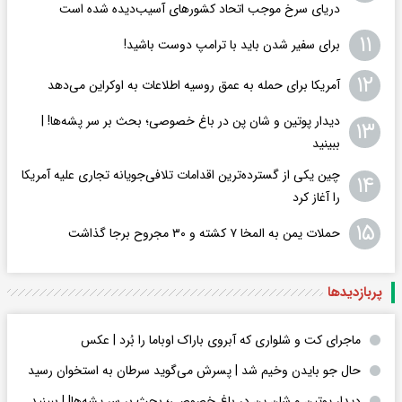
دریای سرخ موجب اتحاد کشورهای آسیب‌دیده شده است
۱۱
برای سفیر شدن باید با ترامپ دوست باشید!
۱۲
آمریکا برای حمله به عمق روسیه اطلاعات به اوکراین می‌دهد
دیدار پوتین و شان پن در باغ خصوصی؛ بحث بر سر پشه‌ها! |
۱۳
ببینید
چین یکی از گسترده‌ترین اقدامات تلافی‌جویانه تجاری علیه آمریکا
۱۴
را آغاز کرد
۱۵
حملات یمن به المخا ۷ کشته و ۳۰ مجروح برجا گذاشت
پربازدید‌ها
ماجرای کت و شلواری که آبروی باراک اوباما را بُرد | عکس
حال جو بایدن وخیم شد | پسرش می‌گوید سرطان به استخوان رسید
دیدار پوتین و شان پن در باغ خصوصی؛ بحث بر سر پشه‌ها! | ببینید