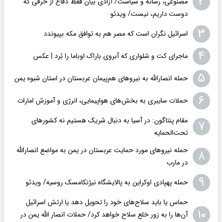
۲
مصنوعی، رسانه و سیاست/ آزادی بیان فقط دفاع از حرفی که
دوست داریم، نیست/ ویدئو
۳
اسرائیل نگران است که مصر هم به توافق مکه بپیوندد
۴
ماجرای کت و شلواری که آبروی باراک اوباما را بُرد | عکس
۵
حمله انصارالله به نیروهای هم‌پیمان عربستان در استان شبوه یمن
۶
حملات سایبری به بخش‌های هواپیمایی، انرژی و آموزش امارات
مقام پنتاگون: در آسیا به دنبال شریک هستیم نه کشورهای
۷
تحت‌الحمایه
حمله نیروهای مورد حمایت عربستان در یمن به مواضع انصارالله
۸
در مارب
۹
حمله پهپادی اوکراین به پالایشگاه نیژنکامسک روسیه/ ویدئو
حماس یا باید سلاح‌های خود را تحویل دهد یا ارتش اسرائیل
۱۰
آن‌ها را به‌ زور خلع سلاح خواهد کرد/ حملات انصار الله یمن در