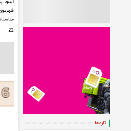
اینجا پ
شهرمون
متاسفان
22
تازه‌ها