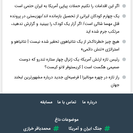
اگر این اقدامات را نکنیم حملات پیاپی آمریکا به ایران حتمی است
یک چهارم کودکان ایرانی از تحصیل بازمانده اند/بهزیستی در پرونده
قتل مهسا شاکی است/ اگر آزار یک کودک را ببینید و گزارش ندهید،
مرتکب جرم شده اید
هیچ چیز خطرناک‌تر از یک نتانیاهوی تحقیر شده نیست | نتانیاهو و
استراتژی «تنش دائمی»
رئیس تازه ارتش آمریکا؛ یک ژنرال چهار ستاره تندرو که دوست
صمیمی هگست است | کریستوفر لانو کیست؟
راز تازه در چهره مونالیزا | فرضیه‌ای جدید درباره مشهورترین لبخند
جهان
درباره ما
تماس با ما
مسابقه
موضوعات داغ
جنگ ایران و آمریکا
محمدباقر خرازی