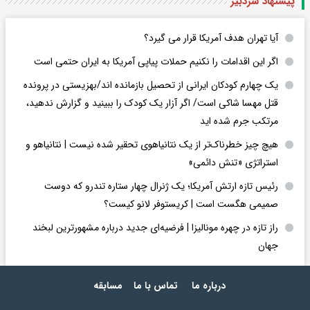
پیشنهاد سردبیر
آیا تهران هدف آمریکا قرار می گیرد؟
اگر این اقدامات را نکنیم حملات پیاپی آمریکا به ایران حتمی است
یک چهارم کودکان ایرانی از تحصیل بازمانده اند/بهزیستی در پرونده
قتل مهسا شاکی است/ اگر آزار یک کودک را ببینید و گزارش ندهید،
مرتکب جرم شده اید
هیچ چیز خطرناک‌تر از یک نتانیاهوی تحقیر شده نیست | نتانیاهو و
استراتژی «تنش دائمی»
رئیس تازه ارتش آمریکا؛ یک ژنرال چهار ستاره تندرو که دوست
صمیمی هگست است | کریستوفر لانو کیست؟
راز تازه در چهره مونالیزا | فرضیه‌ای جدید درباره مشهورترین لبخند
جهان
درباره ما
تماس با ما
مسابقه