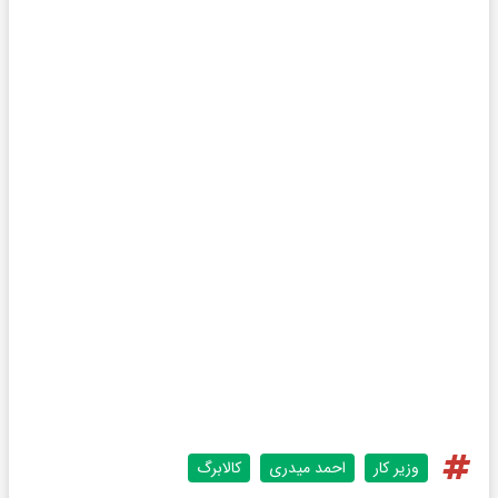
وزیر کار
احمد میدری
کالابرگ