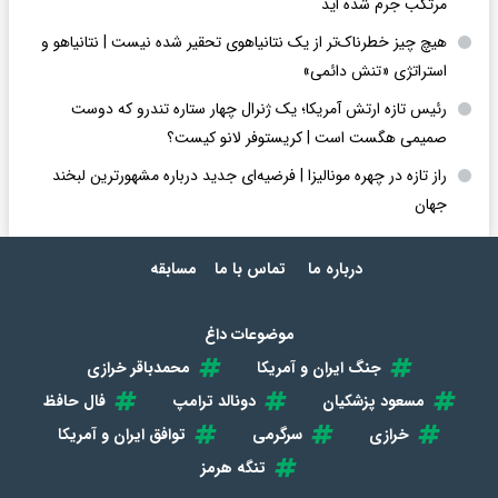
مرتکب جرم شده اید
هیچ چیز خطرناک‌تر از یک نتانیاهوی تحقیر شده نیست | نتانیاهو و
استراتژی «تنش دائمی»
رئیس تازه ارتش آمریکا؛ یک ژنرال چهار ستاره تندرو که دوست
صمیمی هگست است | کریستوفر لانو کیست؟
راز تازه در چهره مونالیزا | فرضیه‌ای جدید درباره مشهورترین لبخند
جهان
درباره ما
تماس با ما
مسابقه
موضوعات داغ
جنگ ایران و آمریکا
محمدباقر خرازی
مسعود پزشکیان
دونالد ترامپ
فال حافظ
خرازی
سرگرمی
توافق ایران و آمریکا
تنگه هرمز