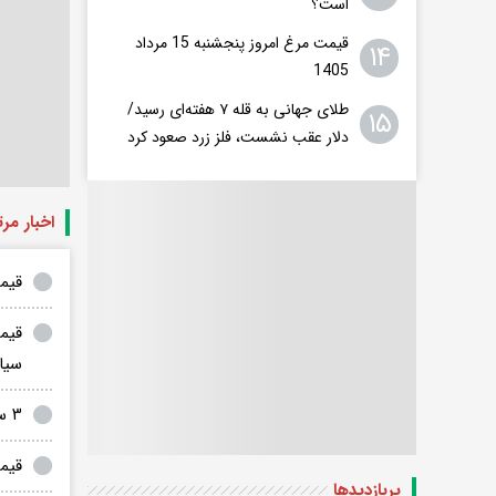
است؟
قیمت مرغ امروز پنجشنبه 15 مرداد
۱۴
1405
طلای جهانی به قله ۷ هفته‌ای رسید/
۱۵
دلار عقب نشست، فلز زرد صعود کرد
اخبار مر
قیمت طلا و
سیا
۳ سناریوی دلار، طلا و سکه تا پایان امسال؛ طلای ۲۲ میلیون تومانی در دسترس است
قیمت طلا و سک
پربازدید‌ها