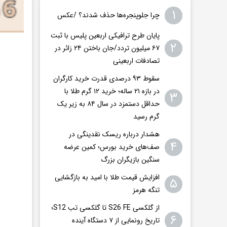
۱
چرا جلوپنجره‌ها حذف شدند؟ /عکس
پایان طرح ترافیکی اربعین پلیس با ثبت
۲
۶۷ میلیون تردد/جان باختن ۲۴ زائر در
تصادفات اربعینی
سقوط ۹۳ درصدی قدرت خرید کارگران
در بازه ۲۱ ساله؛ خرید ۱۲ گرم طلا با
۳
حداقل دستمزد در سال ۸۴ به زیر یک
گرم رسید
هشدار درباره ریسک نقدینگی در
۴
صف‌های خرید بورس؛ کمین عرضه
سنگین بازیگران بزرگ
افزایش قیمت طلا با امید به بازگشایی
۵
تنگه هرمز
از گلکسی S26 FE تا گلکسی تب S12؛
۶
تاریخ رونمایی از ۷ دستگاه آینده