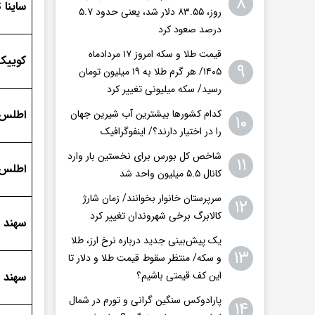
۸
ساینا S دنده‌ای بنزینی مدل 1405
روز، ۸۳.۵۵ دلار شد، یعنی حدود ۵.۷
درصد صعود کرد
قیمت طلا و سکه امروز ۱۷ مردادماه
کوییک GX L دنده‌ای مد
۹
۱۴۰۵/ هر گرم طلا به ۱۹ میلیون تومان
رسید/ سکه میلیونی تغییر کرد
کدام کشورها بیشترین آب شیرین جهان
اطلس G مدل 05
۱۰
را در اختیار دارند؟/ اینفوگرافیک
شاخص کل بورس برای نخستین بار وارد
۱۱
اطلس ا
کانال ۵.۵ میلیون واحد شد
سرپرستان خانوار بخوانند/ زمان شارژ
۱۲
کالابرگ برخی شهروندان تغییر کرد
سهند S مدل 1405
یک پیش‌بینی جدید درباره نرخ ارز، طلا
۱۳
و سکه/ منتظر سقوط قیمت طلا و دلار تا
این کف قیمتی باشیم؟
سهند پلا
پارادوکس سنگین گرانی و تورم در شمال
۱۴