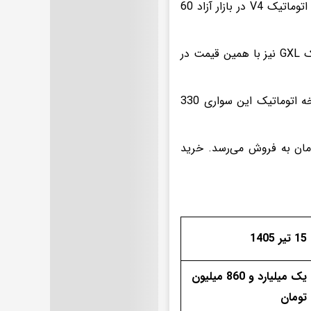
قیمت دناپلاس اتوماتیک آپشنال دو میلیارد و 600 میلیون تومان است و تارا اتوماتیک V4 در بازار آزاد 60
قیمت ساینا S دنده‌ای در بازار خودرو، یک میلیارد و 210 تومان است. کوییک GXL نیز با همین قیمت در
سهند S با بهای یک میلیارد و 370 میلیون تومان در بازار عرضه شده و نسخه اتوماتیک این سواری 330
ی سایپا با قیمت دو میلیارد و 600 میلیون تومان به فروش می‌رسد. خرید
15 تیر 1405
یک میلیارد و 860 میلیون
تومان