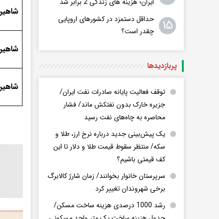
ایران؛ هزینه های زندگی 2 برابر ‌شد
شاهین د
حداقل دستمزد در کشورهای اروپایی
۱۵
چقدر است؟
شاهین 
پربازدید‌ها
شاهین 
توقف فعالیت پایانه صادرات نفت ایران/
جزیره خارک بدون نفتکش ماند/ فشار
محاصره به چاه‌های نفت رسید
یک پیش‌بینی جدید درباره نرخ ارز، طلا و
سکه/ منتظر سقوط قیمت طلا و دلار تا این
کف قیمتی باشیم؟
سرپرستان خانوار بخوانند/ زمان شارژ کالابرگ
برخی شهروندان تغییر کرد
رشد 1000 درصدی هزینه ساخت مسکن/
جدول هزینه ساخت یک متر واحد مسکونی