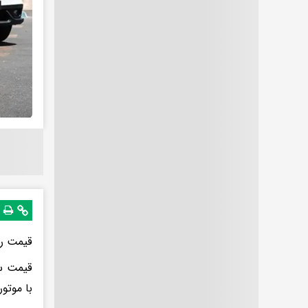
قیمت ری‌را امروز دوشنبه 
با موتور TU5P با قیمت یک میلیارد و 790 میلیون تومان فروخته 