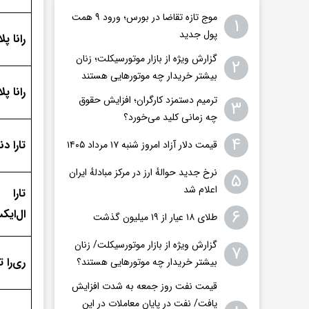
موج تازه تقاضا در بورس؛ ورود ۹ همت
۱
پول جدید
رانا پلاس 
گزارش ویژه از بازار موتورسیکلت؛ زنان
۲
بیشتر خریدار چه موتورهایی هستند
رانا پلاس ب
ترمیم دستمزد کارگران؛ افزایش حقوق
۳
چه زمانی کلید می‌خورد؟
۴
تارا دنده‌ای V۱
قیمت دلار آزاد امروز شنبه ۱۷ مرداد ۱۴۰۵
نرخ جدید حوالهٔ ارز در مرکز مبادلهٔ ایران
۵
اعلام شد
۶
ال‌ایکس
طلای ۱۸ عیار از ۱۹ میلیون گذشت
گزارش ویژه از بازار موتورسیکلت/ زنان
۷
ری‌را توربو ۶ سر
بیشتر خریدار چه موتورهایی هستند؟
قیمت نفت روز جمعه به شدت افزایش
یافت/ نفت در پایان معاملات در این