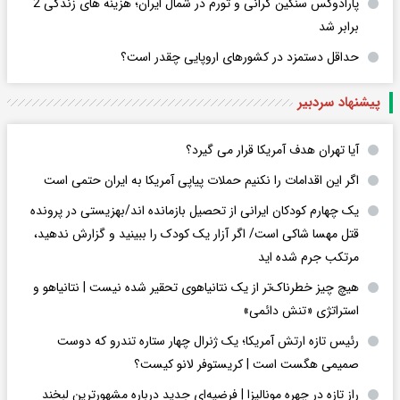
پارادوکس سنگین گرانی و تورم در شمال ایران؛ هزینه های زندگی 2
برابر ‌شد
حداقل دستمزد در کشورهای اروپایی چقدر است؟
پیشنهاد سردبیر
آیا تهران هدف آمریکا قرار می گیرد؟
اگر این اقدامات را نکنیم حملات پیاپی آمریکا به ایران حتمی است
یک چهارم کودکان ایرانی از تحصیل بازمانده اند/بهزیستی در پرونده
قتل مهسا شاکی است/ اگر آزار یک کودک را ببینید و گزارش ندهید،
مرتکب جرم شده اید
هیچ چیز خطرناک‌تر از یک نتانیاهوی تحقیر شده نیست | نتانیاهو و
استراتژی «تنش دائمی»
رئیس تازه ارتش آمریکا؛ یک ژنرال چهار ستاره تندرو که دوست
صمیمی هگست است | کریستوفر لانو کیست؟
راز تازه در چهره مونالیزا | فرضیه‌ای جدید درباره مشهورترین لبخند