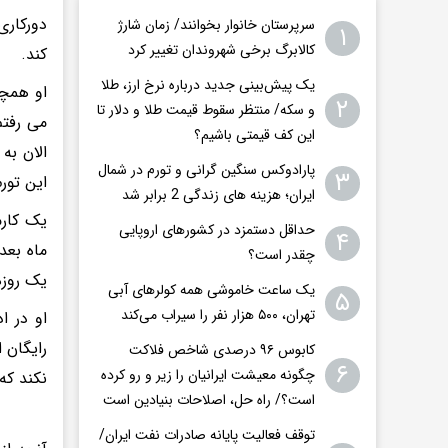
دورکاری
سرپرستان خانوار بخوانند/ زمان شارژ
۱
کالابرگ برخی شهروندان تغییر کرد
کند.
یک پیش‌بینی جدید درباره نرخ ارز، طلا
او همچن
۲
و سکه/ منتظر سقوط قیمت طلا و دلار تا
می رفتم
این کف قیمتی باشیم؟
الان به
پارادوکس سنگین گرانی و تورم در شمال
۳
این تور
ایران؛ هزینه های زندگی 2 برابر ‌شد
یک کارم
حداقل دستمزد در کشورهای اروپایی
۴
ماه بعد
چقدر است؟
یک روزه،
یک ساعت خاموشی همه کولرهای آبی
۵
تهران، ۵۰۰ هزار نفر را سیراب می‌کند
او در ا
رایگان 
کابوس ۹۶ درصدی شاخص فلاکت
۶
چگونه معیشت ایرانیان را زیر و رو کرده
نکند که
است؟/ راه حل، اصلاحات بنیادین است
توقف فعالیت پایانه صادرات نفت ایران/