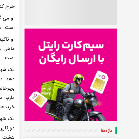
خرج کند. 80 درصد حقوقش برای اق
او می گ
است. دی
او تاکی
ماهی یک
است.
دهد. در
بچرخانم
دارم، 
خریدهای
یک شهرو
دورکار
تازه‌ها
هشت ساع