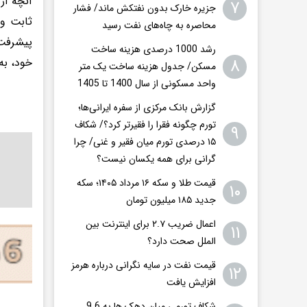
آنچه از
۷
جزیره خارک بدون نفتکش ماند/ فشار
ثابت و 
محاصره به چاه‌های نفت رسید
پیشرفت،
رشد 1000 درصدی هزینه ساخت
۸
خود، به
مسکن/ جدول هزینه ساخت یک متر
واحد مسکونی از سال 1400 تا 1405
گزارش بانک مرکزی از سفره ایرانی‌ها؛
تورم چگونه فقرا را فقیرتر کرد؟/ شکاف
۹
۱۵ درصدی تورم میان فقیر و غنی/ چرا
گرانی برای همه یکسان نیست؟
قیمت طلا و سکه ۱۶ مرداد ۱۴۰۵؛ سکه
۱۰
جدید ١٨۵ میلیون تومان
اعمال ضریب ۲.۷ برای اینترنت بین
۱۱
الملل صحت دارد؟
قیمت نفت در سایه نگرانی درباره هرمز
۱۲
افزایش یافت
شکاف تورمی میان دهک ها به 9.6