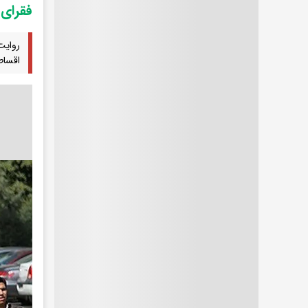
فقرای
روایت
اقساط