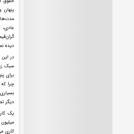
حقوق ای
پنهان 
مدت‌ها
عادی، 
گران‌قی
دیده نم
در این 
سبک زند
برای پن
چرا که 
بسیاری 
دیگر تص
یک کارم
میلیون 
کاری می