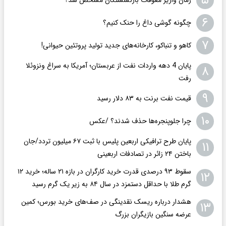
۵
۶
چگونه گوشی داغ را حنک کنیم؟
۷
کاهو و تنباکو، کارخانه‌های جدید تولید پروتئین حیوانی!
پایان 4 دهه واردات نفت از عربستان؛ آمریکا به سراغ ونزوئلا
۸
رفت
۹
قیمت نفت برنت به ۸۳ دلار رسید
۱۰
چرا جلوپنجره‌ها حذف شدند؟ /عکس
پایان طرح ترافیکی اربعین پلیس با ثبت ۶۷ میلیون تردد/جان
۱۱
باختن ۲۴ زائر در تصادفات اربعینی
سقوط ۹۳ درصدی قدرت خرید کارگران در بازه ۲۱ ساله؛ خرید ۱۲
۱۲
گرم طلا با حداقل دستمزد در سال ۸۴ به زیر یک گرم رسید
هشدار درباره ریسک نقدینگی در صف‌های خرید بورس؛ کمین
۱۳
عرضه سنگین بازیگران بزرگ