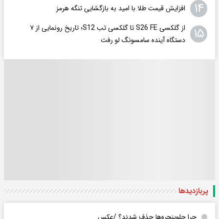
۱۴
افزایش قیمت طلا با امید به بازگشایی تنگه هرمز
از گلکسی S26 FE تا گلکسی تب S12؛ تاریخ رونمایی از ۷
۱۵
دستگاه آینده سامسونگ لو رفت
پربازدید‌ها
چرا جلوپنجره‌ها حذف شدند؟ /عکس