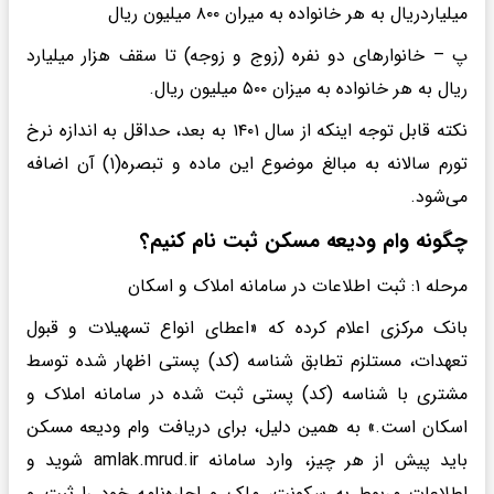
میلیاردریال به هر خانواده به میران ۸۰۰ میلیون ریال
پ – خانوارهای دو نفره (زوج و زوجه) تا سقف هزار میلیارد
ریال به هر خانواده به میزان ۵۰۰ میلیون ریال.
نکته قابل توجه اینکه از سال ۱۴۰۱ به بعد، حداقل به اندازه نرخ
تورم سالانه به مبالغ موضوع این ماده و تبصره(۱) آن اضافه
می‌شود.
چگونه وام ودیعه مسکن ثبت نام کنیم؟
مرحله ۱: ثبت اطلاعات در سامانه املاک و اسکان
بانک مرکزی اعلام کرده که «اعطای انواع تسهیلات و قبول
تعهدات، مستلزم تطابق شناسه (کد) پستی اظهار شده توسط
مشتری با شناسه (کد) پستی ثبت شده در سامانه املاک و
اسکان است.» به همین دلیل، برای دریافت وام ودیعه مسکن
باید پیش از هر چیز، وارد سامانه
amlak.mrud.ir شوید و
اطلاعات مربوط به سکونت، ملک و اجاره‌نامه خود را ثبت و