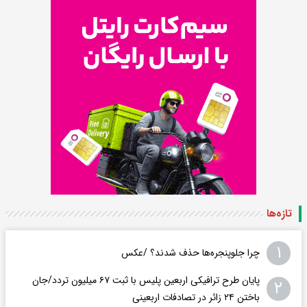
تازه‌ها
۱
چرا جلوپنجره‌ها حذف شدند؟ /عکس
پایان طرح ترافیکی اربعین پلیس با ثبت ۶۷ میلیون تردد/جان
۲
باختن ۲۴ زائر در تصادفات اربعینی