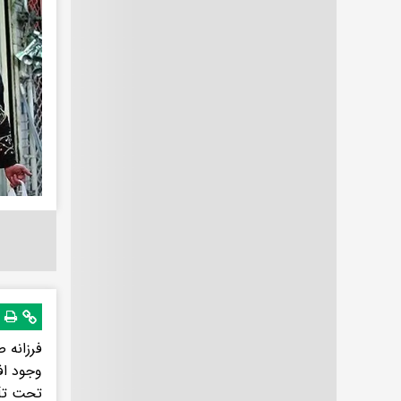
فرزانه 
وجود اف
تحت تأث