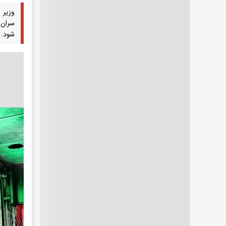
سران 
شود.