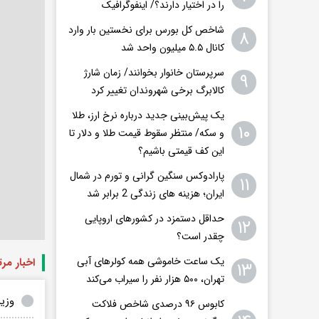
را در اختیار دارند؟/ اینفوگرافیک
شاخص کل بورس برای نخستین بار وارد
۸
کانال ۵.۵ میلیون واحد شد
سرپرستان خانوار بخوانند/ زمان شارژ
۹
کالابرگ برخی شهروندان تغییر کرد
یک پیش‌بینی جدید درباره نرخ ارز، طلا
۱۰
و سکه/ منتظر سقوط قیمت طلا و دلار تا
این کف قیمتی باشیم؟
پارادوکس سنگین گرانی و تورم در شمال
۱۱
ایران؛ هزینه های زندگی 2 برابر ‌شد
حداقل دستمزد در کشورهای اروپایی
۱۲
چقدر است؟
یک ساعت خاموشی همه کولرهای آبی
اخبار مر
۱۳
تهران، ۵۰۰ هزار نفر را سیراب می‌کند
وزی
کابوس ۹۶ درصدی شاخص فلاکت