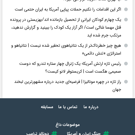
اگر این اقدامات را نکنیم حملات پیاپی آمریکا به ایران حتمی است
یک چهارم کودکان ایرانی از تحصیل بازمانده اند/بهزیستی در پرونده
قتل مهسا شاکی است/ اگر آزار یک کودک را ببینید و گزارش ندهید،
مرتکب جرم شده اید
هیچ چیز خطرناک‌تر از یک نتانیاهوی تحقیر شده نیست | نتانیاهو و
استراتژی «تنش دائمی»
رئیس تازه ارتش آمریکا؛ یک ژنرال چهار ستاره تندرو که دوست
صمیمی هگست است | کریستوفر لانو کیست؟
راز تازه در چهره مونالیزا | فرضیه‌ای جدید درباره مشهورترین لبخند
جهان
درباره ما
تماس با ما
مسابقه
موضوعات داغ
جنگ ایران و آمریکا
دونالد ترامپ