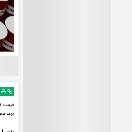
قیمت نف
بود، مجدد به بالای 
طبق اعل