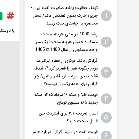
توقف فعالیت پایانه صادرات نفت ایران/
۱
جزیره خارک بدون نفتکش ماند/ فشار
محاصره به چاه‌های نفت رسید
با دوستا
رشد 1000 درصدی هزینه ساخت
۲
مسکن/ جدول هزینه ساخت یک متر
واحد مسکونی از سال 1400 تا 1405
گزارش بانک مرکزی از سفره ایرانی‌ها؛
تورم چگونه فقرا را فقیرتر کرد؟/ شکاف
۳
۱۵ درصدی تورم میان فقیر و غنی/ چرا
گرانی برای همه یکسان نیست؟
قیمت طلا و سکه ۱۶ مرداد ۱۴۰۵؛ سکه
۴
جدید ١٨۵ میلیون تومان
اعمال ضریب ۲.۷ برای اینترنت بین
۵
الملل صحت دارد؟
قیمت نفت در سایه نگرانی درباره هرمز
۶