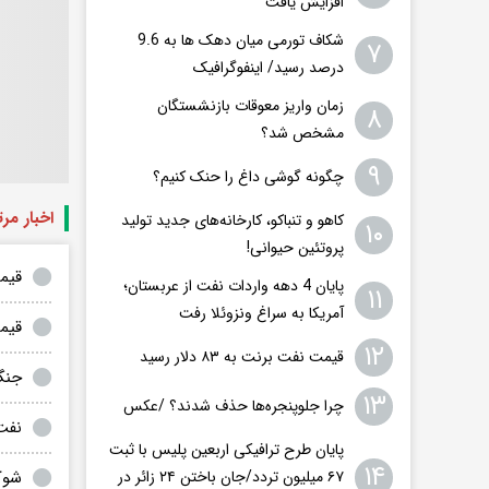
افزایش یافت
شکاف تورمی میان دهک ها به 9.6
۷
درصد رسید/ اینفوگرافیک
زمان واریز معوقات بازنشستگان
۸
مشخص شد؟
۹
چگونه گوشی داغ را حنک کنیم؟
اخبار مر
کاهو و تنباکو، کارخانه‌های جدید تولید
۱۰
پروتئین حیوانی!
قیمت ن
پایان 4 دهه واردات نفت از عربستان؛
۱۱
آمریکا به سراغ ونزوئلا رفت
قیم
۱۲
قیمت نفت برنت به ۸۳ دلار رسید
جنگ
۱۳
چرا جلوپنجره‌ها حذف شدند؟ /عکس
نفت برن
پایان طرح ترافیکی اربعین پلیس با ثبت
۱۴
شوک
۶۷ میلیون تردد/جان باختن ۲۴ زائر در