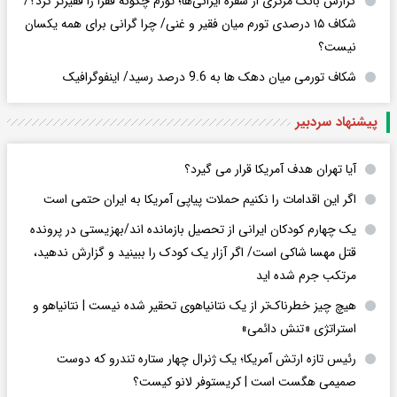
گزارش بانک مرکزی از سفره ایرانی‌ها؛ تورم چگونه فقرا را فقیرتر کرد؟/
شکاف ۱۵ درصدی تورم میان فقیر و غنی/ چرا گرانی برای همه یکسان
نیست؟
شکاف تورمی میان دهک ها به 9.6 درصد رسید/ اینفوگرافیک
پیشنهاد سردبیر
آیا تهران هدف آمریکا قرار می گیرد؟
اگر این اقدامات را نکنیم حملات پیاپی آمریکا به ایران حتمی است
یک چهارم کودکان ایرانی از تحصیل بازمانده اند/بهزیستی در پرونده
قتل مهسا شاکی است/ اگر آزار یک کودک را ببینید و گزارش ندهید،
مرتکب جرم شده اید
هیچ چیز خطرناک‌تر از یک نتانیاهوی تحقیر شده نیست | نتانیاهو و
استراتژی «تنش دائمی»
رئیس تازه ارتش آمریکا؛ یک ژنرال چهار ستاره تندرو که دوست
صمیمی هگست است | کریستوفر لانو کیست؟