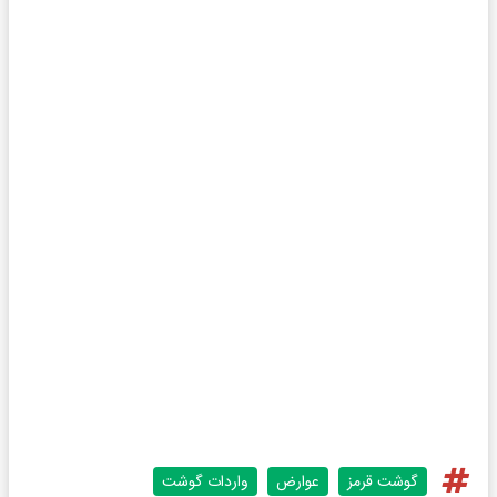
گوشت قرمز
عوارض
واردات گوشت