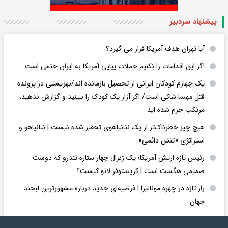
پیشنهاد سردبیر
آیا تهران هدف آمریکا قرار می گیرد؟
اگر این اقدامات را نکنیم حملات پیاپی آمریکا به ایران حتمی است
یک چهارم کودکان ایرانی از تحصیل بازمانده اند/بهزیستی در پرونده
قتل مهسا شاکی است/ اگر آزار یک کودک را ببینید و گزارش ندهید،
مرتکب جرم شده اید
هیچ چیز خطرناک‌تر از یک نتانیاهوی تحقیر شده نیست | نتانیاهو و
استراتژی «تنش دائمی»
رئیس تازه ارتش آمریکا؛ یک ژنرال چهار ستاره تندرو که دوست
صمیمی هگست است | کریستوفر لانو کیست؟
راز تازه در چهره مونالیزا | فرضیه‌ای جدید درباره مشهورترین لبخند
جهان