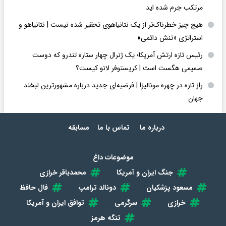
مرتکب جرم شده اید
هیچ چیز خطرناک‌تر از یک نتانیاهوی تحقیر شده نیست | نتانیاهو و
استراتژی «تنش دائمی»
رئیس تازه ارتش آمریکا؛ یک ژنرال چهار ستاره تندرو که دوست
صمیمی هگست است | کریستوفر لانو کیست؟
راز تازه در چهره مونالیزا | فرضیه‌ای جدید درباره مشهورترین لبخند
جهان
درباره ما
تماس با ما
مسابقه
موضوعات داغ
جنگ ایران و آمریکا
محمدباقر خرازی
مسعود پزشکیان
دونالد ترامپ
فال حافظ
خرازی
سرگرمی
توافق ایران و آمریکا
تنگه هرمز