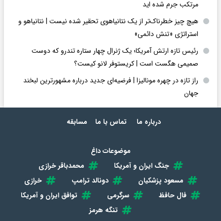
مرتکب جرم شده اید
هیچ چیز خطرناک‌تر از یک نتانیاهوی تحقیر شده نیست | نتانیاهو و
استراتژی «تنش دائمی»
رئیس تازه ارتش آمریکا؛ یک ژنرال چهار ستاره تندرو که دوست
صمیمی هگست است | کریستوفر لانو کیست؟
راز تازه در چهره مونالیزا | فرضیه‌ای جدید درباره مشهورترین لبخند
جهان
درباره ما
تماس با ما
مسابقه
موضوعات داغ
جنگ ایران و آمریکا
محمدباقر خرازی
مسعود پزشکیان
دونالد ترامپ
خرازی
فال حافظ
سرگرمی
توافق ایران و آمریکا
تنگه هرمز