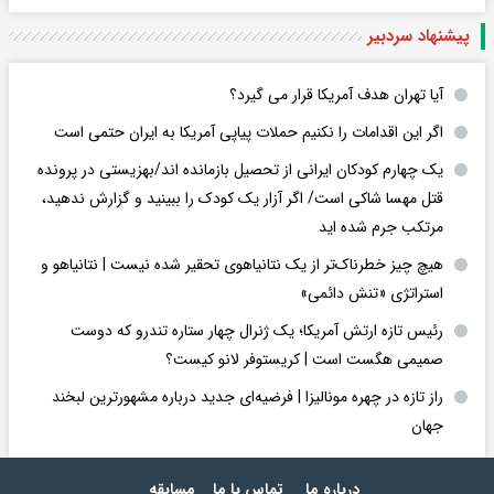
پیشنهاد سردبیر
آیا تهران هدف آمریکا قرار می گیرد؟
اگر این اقدامات را نکنیم حملات پیاپی آمریکا به ایران حتمی است
یک چهارم کودکان ایرانی از تحصیل بازمانده اند/بهزیستی در پرونده
قتل مهسا شاکی است/ اگر آزار یک کودک را ببینید و گزارش ندهید،
مرتکب جرم شده اید
هیچ چیز خطرناک‌تر از یک نتانیاهوی تحقیر شده نیست | نتانیاهو و
استراتژی «تنش دائمی»
رئیس تازه ارتش آمریکا؛ یک ژنرال چهار ستاره تندرو که دوست
صمیمی هگست است | کریستوفر لانو کیست؟
راز تازه در چهره مونالیزا | فرضیه‌ای جدید درباره مشهورترین لبخند
جهان
درباره ما
تماس با ما
مسابقه