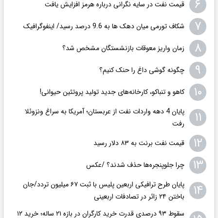
۶
قیمت نفت در سایه نگرانی درباره هرمز افزایش یافت
۷
شکاف تورمی میان دهک ها به 9.6 درصد رسید/ اینفوگرافیک
۸
زمان واریز معوقات بازنشستگان مشخص شد؟
۹
چگونه گوشی داغ را حنک کنیم؟
۱۰
کاهو و تنباکو، کارخانه‌های جدید تولید پروتئین حیوانی!
پایان 4 دهه واردات نفت از عربستان؛ آمریکا به سراغ ونزوئلا
۱۱
رفت
۱۲
قیمت نفت برنت به ۸۳ دلار رسید
۱۳
چرا جلوپنجره‌ها حذف شدند؟ /عکس
پایان طرح ترافیکی اربعین پلیس با ثبت ۶۷ میلیون تردد/جان
۱۴
باختن ۲۴ زائر در تصادفات اربعینی
سقوط ۹۳ درصدی قدرت خرید کارگران در بازه ۲۱ ساله؛ خرید ۱۲