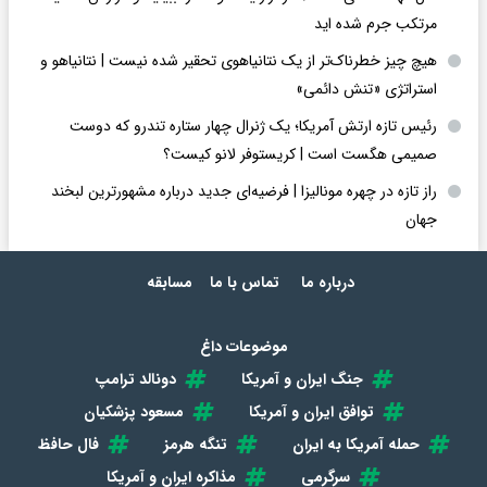
مرتکب جرم شده اید
هیچ چیز خطرناک‌تر از یک نتانیاهوی تحقیر شده نیست | نتانیاهو و
استراتژی «تنش دائمی»
رئیس تازه ارتش آمریکا؛ یک ژنرال چهار ستاره تندرو که دوست
صمیمی هگست است | کریستوفر لانو کیست؟
راز تازه در چهره مونالیزا | فرضیه‌ای جدید درباره مشهورترین لبخند
جهان
درباره ما
تماس با ما
مسابقه
موضوعات داغ
جنگ ایران و آمریکا
دونالد ترامپ
توافق ایران و آمریکا
مسعود پزشکیان
حمله آمریکا به ایران
تنگه هرمز
فال حافظ
سرگرمی
مذاکره ایران و آمریکا